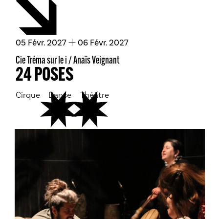
du
février
au
février
05
Févr.
2027
06
Févr.
2027
Cie Tréma sur le i / Anaïs Veignant
24 POSES
Cirque
Danse
Théâtre