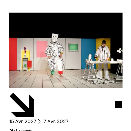
Spect
du
avril
au
avril
15
Avr.
2027
17
Avr.
2027