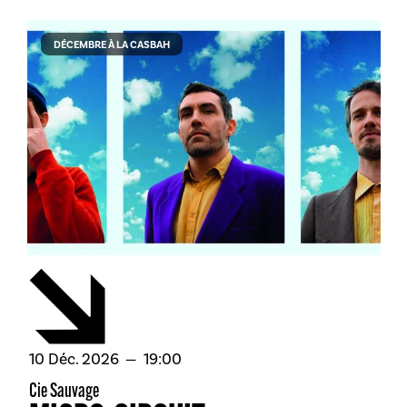
DÉCEMBRE À LA CASBAH
décembre
10
Déc.
2026
19:00
Cie Sauvage