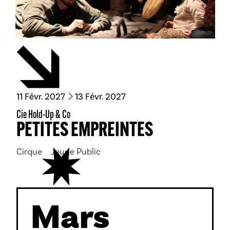
du
février
au
février
11
Févr.
2027
13
Févr.
2027
Cie Hold-Up & Co
PETITES EMPREINTES
Cirque
Jeune Public
Mars