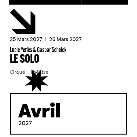
du
mars
au
mars
25
Mars
2027
26
Mars
2027
Lucie Yerlès & Gaspar Schelck
LE SOLO
Cirque
Théâtre
Avril
2027