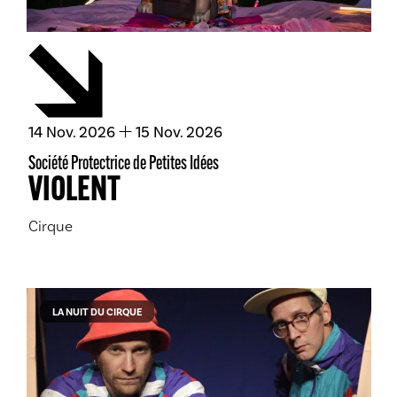
du
novembre
au
novembre
14
Nov.
2026
15
Nov.
2026
Société Protectrice de Petites Idées
VIOLENT
Cirque
LA NUIT DU CIRQUE