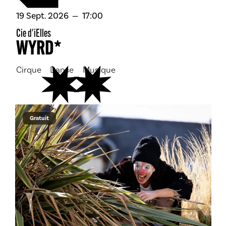
septembre
19
Sept.
2026
17:00
Cie d'iElles
WYRD*
Cirque
Danse
Musique
Gratuit