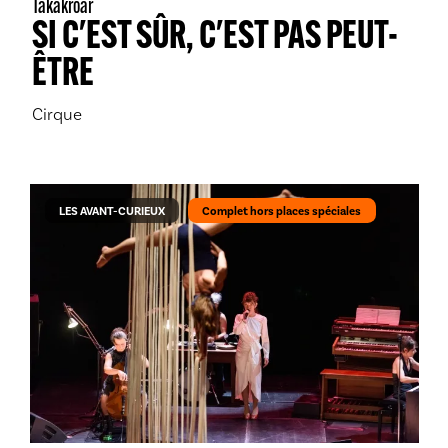
Takakrôar
SI C'EST SÛR, C'EST PAS PEUT-
ÊTRE
Cirque
LES AVANT-CURIEUX
Complet hors places spéciales