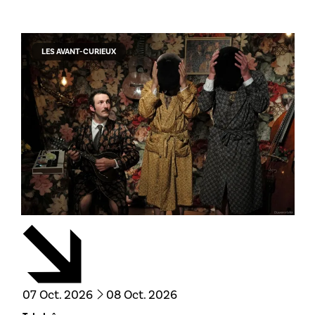
LES AVANT-CURIEUX
du
octobre
au
octobre
07
Oct.
2026
08
Oct.
2026