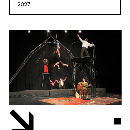
2027
Évèn