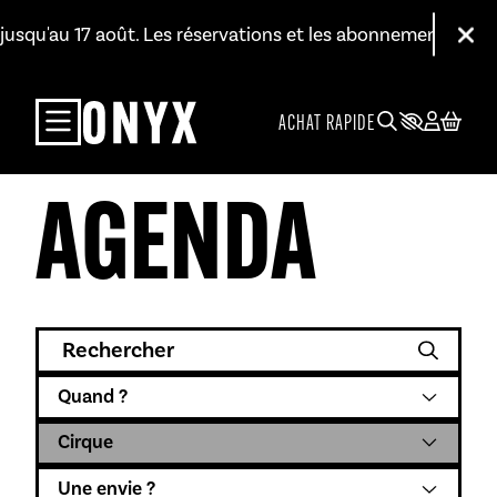
Aller au contenu principal
squ'au 17 août. Les réservations et les abonnements restent d
Fer
ACHAT RAPIDE
AGENDA
Rechercher
Les périodes
Catégories
Envies