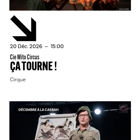
décembre
20
Déc.
2026
15:00
Cie Mito Circus
ÇA TOURNE !
Cirque
DÉCEMBRE À LA CASBAH