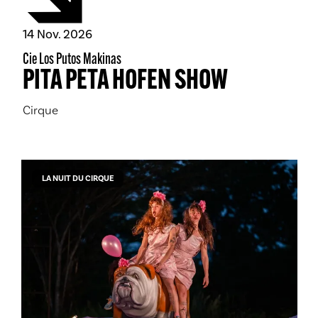
novembre
14
Nov.
2026
Cie Los Putos Makinas
PITA PETA HOFEN SHOW
Cirque
LA NUIT DU CIRQUE