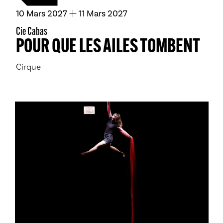
du
mars
au
mars
10
Mars
2027
11
Mars
2027
Cie Cabas
POUR QUE LES AILES TOMBENT
Cirque