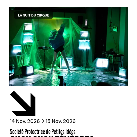
LA NUIT DU CIRQUE
du
novembre
au
novembre
14
Nov.
2026
15
Nov.
2026
Société Protectrice de Petites Idées