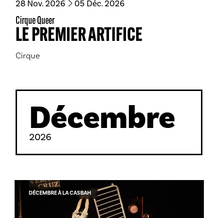
du
novembre
au
décembre
28
Nov.
2026
05
Déc.
2026
Cirque Queer
LE PREMIER ARTIFICE
Cirque
Décembre
2026
DÉCEMBRE À LA CASBAH