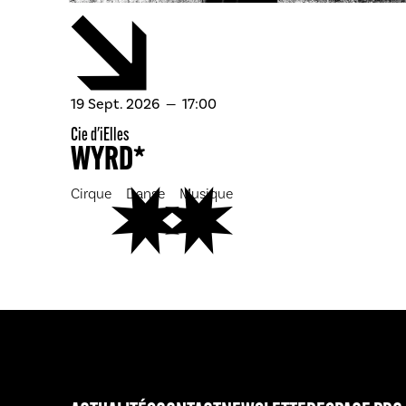
septembre
19
Sept.
2026
17:00
Cie d'iElles
WYRD*
Cirque
Danse
Musique