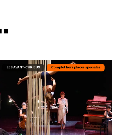
…
LES AVANT-CURIEUX
Complet hors places spéciales