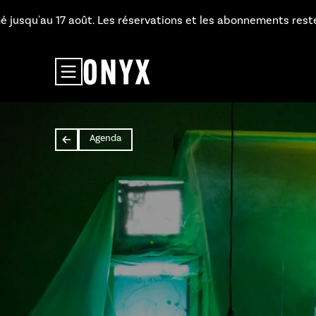
Aller au contenu principal
'au 17 août. Les réservations et les abonnements restent dispo
Agenda