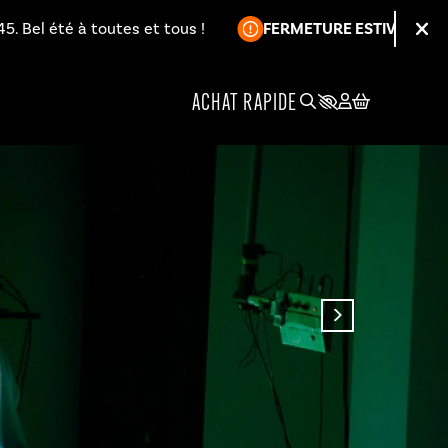
Information :
 à toutes et tous !
FERMETURE ESTIVALE
L'accueil bil
Fer
ACHAT RAPIDE