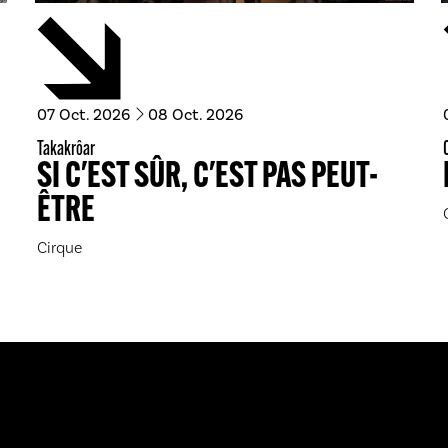
du
octobre
au
octobre
07
Oct.
2026
08
Oct.
2026
Takakrôar
SI C'EST SÛR, C'EST PAS PEUT-
ÊTRE
Cirque