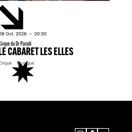
octobre
08
Oct.
2026
20:30
Cirque du Dr Paradi
LE CABARET LES ELLES
Cirque
Musique