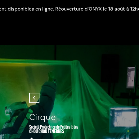
nibles en ligne. Réouverture d'ONYX le 18 août à 12h45. Bel été
Cirque
Société Protectrice de Petites Idées
CHOU CHOU TÉNÈBRES