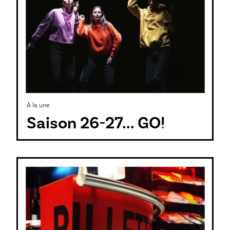
À la une
Saison 26-27... GO!