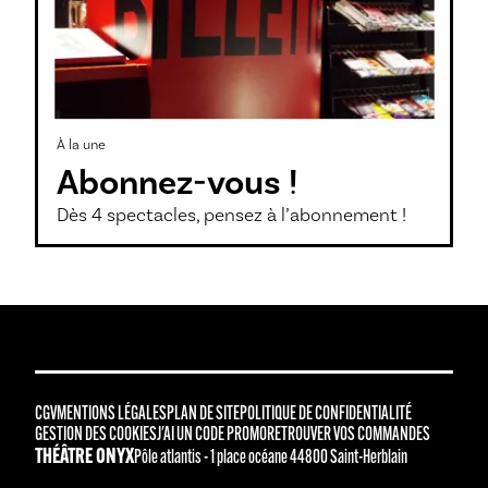
À la une
Abonnez-vous !
Dès 4 spectacles, pensez à l’abonnement !
CGV
MENTIONS LÉGALES
PLAN DE SITE
POLITIQUE DE CONFIDENTIALITÉ
GESTION DES COOKIES
J'AI UN CODE PROMO
RETROUVER VOS COMMANDES
THÉÂTRE ONYX
Pôle atlantis - 1 place océane 44800 Saint-Herblain