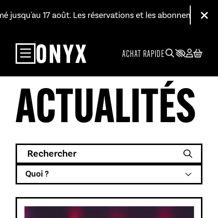
Aller au contenu principal
mé jusqu'au 17 août. Les réservations et les abonnements res
Fer
ACHAT RAPIDE
ACTUALITÉS
Rechercher
Catégories