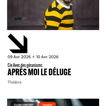
du
avril
au
avril
09
Avr.
2026
10
Avr.
2026
Cie Avec des géraniums
APRÈS MOI LE DÉLUGE
Théâtre
CLUB CONCERT
Terminé