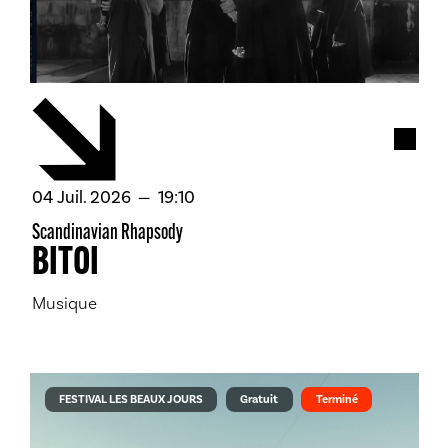
Acces
juillet
04
Juil.
2026
19:10
Scandinavian Rhapsody
BITOI
Musique
FESTIVAL LES BEAUX JOURS
Gratuit
Terminé