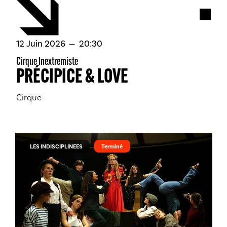
Conce
juin
12
Juin
2026
20:30
Cirque Inextremiste
PRÉCIPICE & LOVE
Cirque
LES INDISCIPLINEES
Terminé