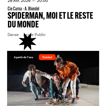
avril
28
Avr.
2026
20:00
Cie Carna - A. Blondel
SPIDERMAN, MOI ET LE RESTE
DU MONDE
Danse
Jeune Public
A partir de 7 ans
Terminé