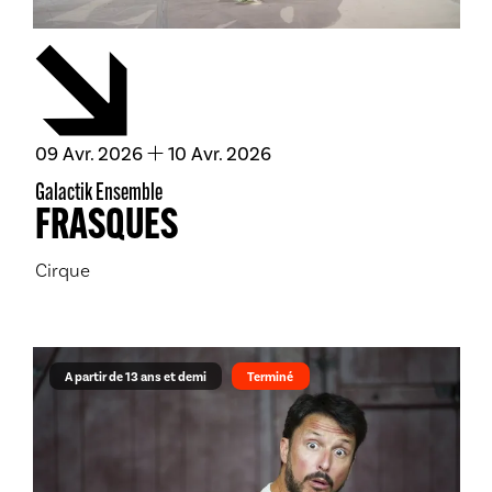
du
avril
au
avril
09
Avr.
2026
10
Avr.
2026
Galactik Ensemble
FRASQUES
Cirque
A partir de 13 ans et demi
Terminé