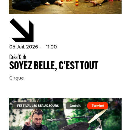
juillet
05
Juil.
2026
11:00
Créa'Cirk
SOYEZ BELLE, C'EST TOUT
Cirque
FESTIVAL LES BEAUX JOURS
Gratuit
Terminé