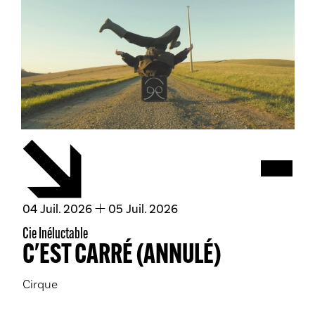
Accessi
Spect
du
juillet
au
juillet
04
Juil.
2026
05
Juil.
2026
Cie Inéluctable
C'EST CARRÉ (ANNULÉ)
Cirque