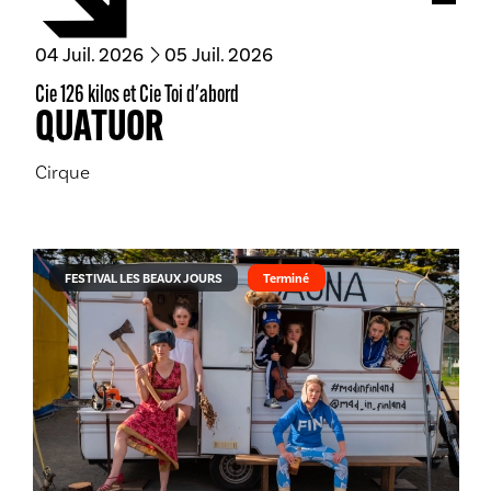
Acces
du
juillet
au
juillet
04
Juil.
2026
05
Juil.
2026
Cie 126 kilos et Cie Toi d'abord
QUATUOR
Cirque
FESTIVAL LES BEAUX JOURS
Terminé