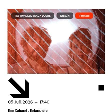
FESTIVAL LES BEAUX JOURS
Gratuit
Terminé
Acces
juillet
05
Juil.
2026
17:40
Duo Cabaret - Delarozière