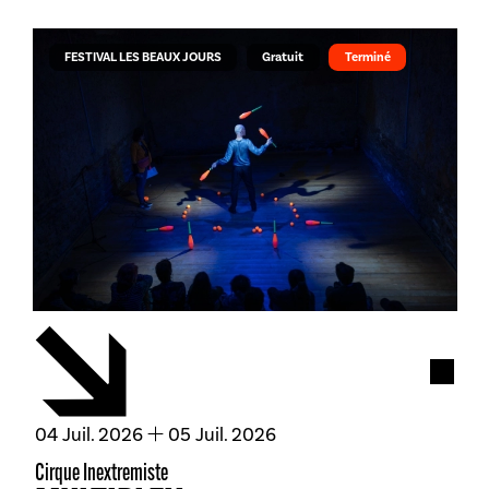
FESTIVAL LES BEAUX JOURS
Gratuit
Terminé
Acces
du
juillet
au
juillet
04
Juil.
2026
05
Juil.
2026
Cirque Inextremiste