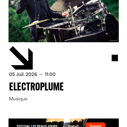
Acces
juillet
05
Juil.
2026
11:00
ELECTROPLUME
Musique
FESTIVAL LES BEAUX JOURS
Gratuit
Terminé