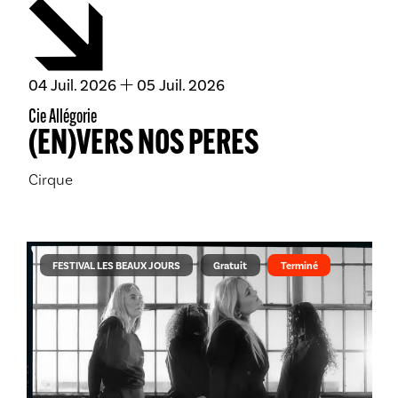
du
juillet
au
juillet
04
Juil.
2026
05
Juil.
2026
Cie Allégorie
(EN)VERS NOS PERES
Cirque
FESTIVAL LES BEAUX JOURS
Gratuit
Terminé