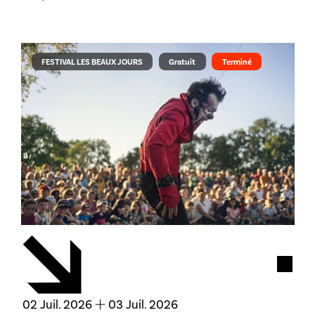
FESTIVAL LES BEAUX JOURS
Gratuit
Terminé
Acces
du
juillet
au
juillet
02
Juil.
2026
03
Juil.
2026