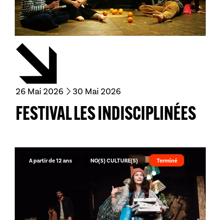
du
mai
au
mai
26
Mai
2026
30
Mai
2026
FESTIVAL LES INDISCIPLINÉES
A partir de 12 ans
NO(S) CULTURE(S)
Terminé