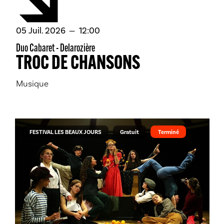
juillet
05
Juil.
2026
12:00
Duo Cabaret - Delarozière
TROC DE CHANSONS
Musique
FESTIVAL LES BEAUX JOURS
Gratuit
Terminé