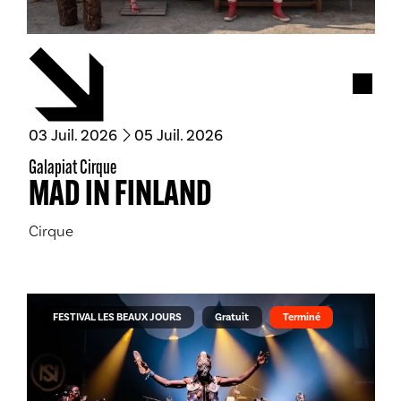
Acces
du
juillet
au
juillet
03
Juil.
2026
05
Juil.
2026
Galapiat Cirque
MAD IN FINLAND
Cirque
FESTIVAL LES BEAUX JOURS
Gratuit
Terminé