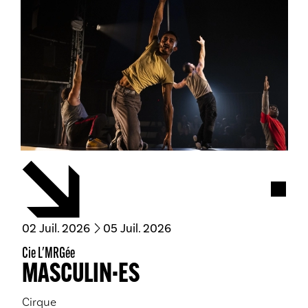
Acces
du
juillet
au
juillet
02
Juil.
2026
05
Juil.
2026
Cie L'MRGée
MASCULIN·ES
Cirque