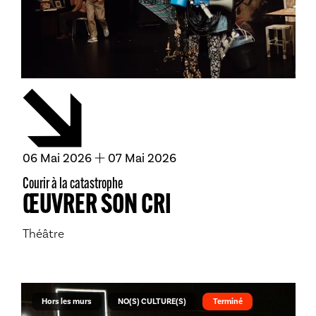
du
mai
au
mai
06
Mai
2026
07
Mai
2026
Courir à la catastrophe
ŒUVRER SON CRI
Théâtre
Hors les murs
NO(S) CULTURE(S)
Terminé