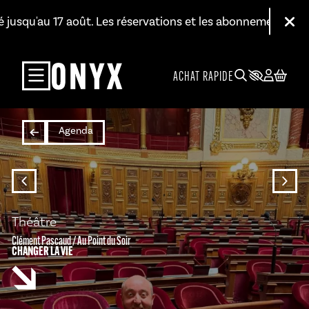
Aller au contenu principal
jusqu'au 17 août. Les réservations et les abonnements restent
Fer
ACHAT RAPIDE
Agenda
Théâtre
Clément Pascaud / Au Point du Soir
CHANGER LA VIE