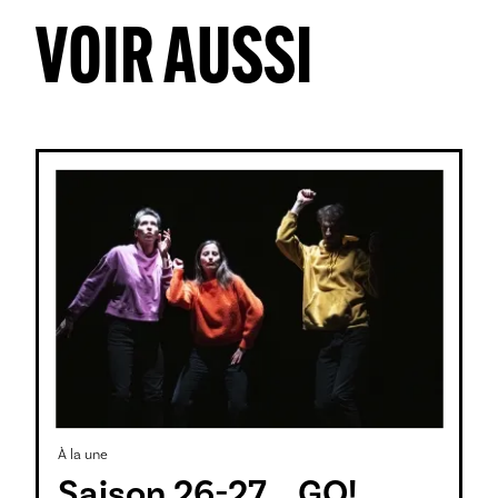
VOIR AUSSI
À la une
Saison 26-27... GO!