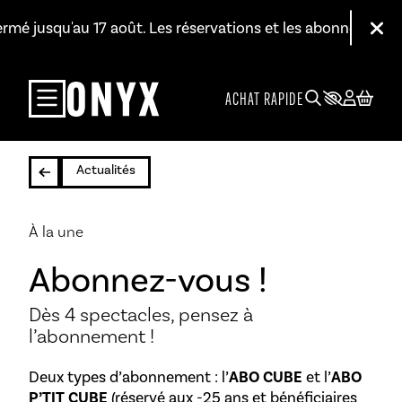
Aller au contenu principal
fermé jusqu'au 17 août. Les réservations et les abonnements r
Fer
ACHAT RAPIDE
Actualités
À la une
Abonnez-vous !
Dès 4 spectacles, pensez à
l’abonnement !
Deux types d’abonnement : l’
ABO CUBE
et l’
ABO
P’TIT CUBE
(réservé aux -25 ans et bénéficiaires