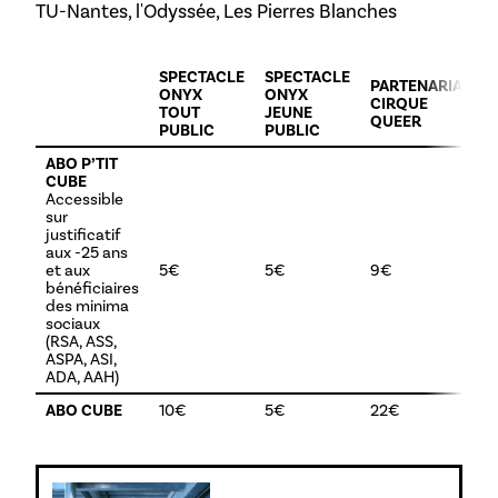
TU-Nantes, l'Odyssée, Les Pierres Blanches
SPECTACLE
SPECTACLE
PARTENARIAT
ONYX
ONYX
CIRQUE
TOUT
JEUNE
QUEER
PUBLIC
PUBLIC
ABO P’TIT
CUBE
Accessible
sur
justificatif
aux -25 ans
et aux
5€
5€
9€
bénéficiaires
des minima
sociaux
(RSA, ASS,
ASPA, ASI,
ADA, AAH)
ABO CUBE
10€
5€
22€